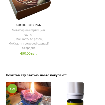
Коріння Твого Роду
Метафоричні картки (мак
картки)
,
МАК карти всі разом
,
МАК карти про родові сценарії
та предків
450,00
грн.
Почитав эту статью, часто покупают:
-50%