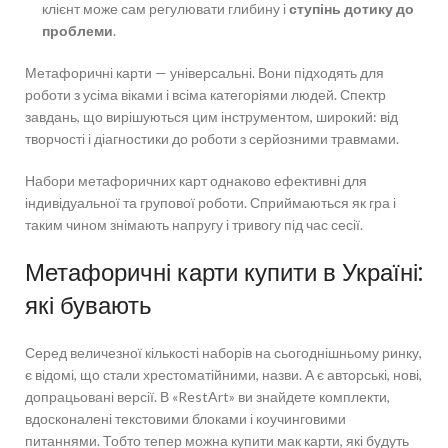
клієнт може сам регулювати глибину і
ступінь дотику до
проблеми
.
Метафоричні карти — універсальні. Вони підходять для
роботи з усіма віками і всіма категоріями людей. Спектр
завдань, що вирішуються цим інструментом, широкий: від
творчості і діагностики до роботи з серйозними травмами.
Набори метафоричних карт однаково ефективні для
індивідуальної та групової роботи. Сприймаються як гра і
таким чином знімають напругу і тривогу під час сесії.
Метафоричні карти купити в Україні:
які бувають
Серед величезної кількості наборів на сьогоднішньому ринку,
є відомі, що стали хрестоматійними, назви. А є авторські, нові,
допрацьовані версії. В «RestArt» ви знайдете комплекти,
вдосконалені текстовими блоками і коучинговими
питаннями. Тобто тепер можна купити мак карти, які будуть