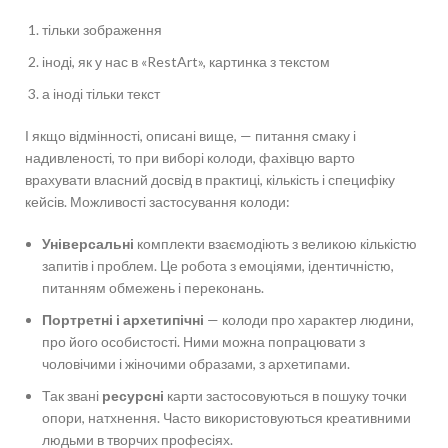
тільки зображення
іноді, як у нас в «RestArt», картинка з текстом
а іноді тільки текст
І якщо відмінності, описані вище, — питання смаку і
надивленості, то при виборі колоди, фахівцю варто
врахувати власний досвід в практиці, кількість і специфіку
кейсів. Можливості застосування колоди:
Універсальні
комплекти взаємодіють з великою кількістю
запитів і проблем. Це робота з емоціями, ідентичністю,
питанням обмежень і переконань.
Портретні і архетипічні
— колоди про характер людини,
про його особистості. Ними можна попрацювати з
чоловічими і жіночими образами, з архетипами.
Так звані
ресурсні
карти застосовуються в пошуку точки
опори, натхнення. Часто використовуються креативними
людьми в творчих професіях.