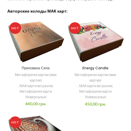
Авторские колоды МАК карт:
HOT
HOT
Прихована Сила
Energy Candle
Метафоричні картки (мак
Метафоричні картки (мак
картки)
картки)
,
МАК карти всі разом
,
,
МАК карти всі разом
,
Метафоричні карти
Метафоричні карти
Універсальні
Універсальні
440,00
грн.
450,00
грн.
HOT