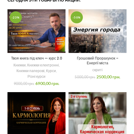
-23%
-50%
Твоя книга під ключ — курс 2.0
Грошовий Прорахунок –
Енергії міста
Книжки
,
Книжки електронні
,
скриті
Книжки паперові
,
Курси
,
Різні курси
2500,00
грн.
5000,00
грн.
6900,00
грн.
9000,00
грн.