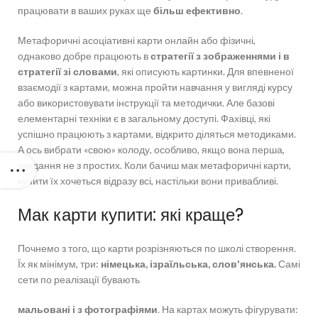
працювати в ваших руках ще
більш ефективно
.
Метафоричні асоціативні карти онлайн або фізичні,
однаково добре працюють в
стратегії з зображеннями і в
стратегії зі словами
, які описують картинки. Для впевненої
взаємодії з картами, можна пройти навчання у вигляді курсу
або використовувати інструкції та методички. Але базові
елементарні техніки є в загальному доступі. Фахівці, які
успішно працюють з картами, відкрито діляться методиками.
А ось вибрати «свою» колоду, особливо, якщо вона перша,
завдання не з простих. Коли бачиш мак метафоричні карти,
купити їх хочеться відразу всі, настільки вони привабливі.
Мак карти купити: які краще?
Почнемо з того, що карти розрізняються по школі створення.
Їх як мінімум, три:
німецька, ізраїльська, слов'янська.
Самі
сети по реалізації бувають
мальовані і з фотографіями
. На картах можуть фігурувати: