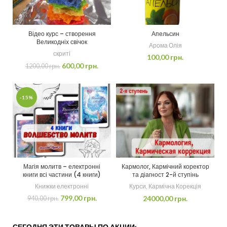
Відео курс – створення
Апельсин
Великодніх свічок
Арома Олія
скриті
100,00
грн.
600,00
грн.
1200,00
грн.
-15%
Магія молитв – електронні
Кармолог, Кармічний коректор
книги всі частини (4 книги)
та діагност 2-й ступінь
Книжки електронні
Курси
,
Кармічна Корекція
799,00
грн.
24000,00
грн.
940,00
грн.
СЕГОДНЯ ЭТИ ТОВАРЫ ПО АКЦИИ: