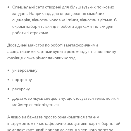
Спеціальні
сети створені для більш вузьких, точкових
завдань. Наприклад, для опрацювання сімейних
сценаріїв, відносин чоловіка і жінки, відносин з дітьми. Є
окремі набори тільки для роботи з дітками і тільки для
роботи зі страхами.
Досвідчені майстри по роботі з метафоричними
асоціативними картами купити рекомендують в копілочку
фахівця кілька різнопланових колод.
універсальну
портретну
ресурсну
додатково якусь спеціальну, що стосується теми, по якій
майстер спеціалізується
А якщо ви бажаєте просто ознайомитися з таким
інструментом як метафорично асоціативні карти, беріть той
комплект карт, який припав до серця з першого погляду.