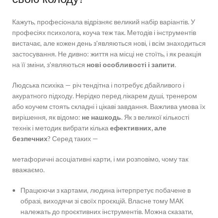
Кажуть, професіонала відрізняє великий набір варіантів. У
професіях психолога, коуча теж так. Методів і інструментів
вистачає, але кожен день з'являються нові, і всім знаходиться
застосування. Не дивно: життя на місці не стоїть, і як реакція
на її зміни, з'являються
нові особливості і запити
.
Людська психіка — річ тендітна і потребує дбайливого і
акуратного підходу. Нерідко перед лікарем душі, тренером
або коучем стоять складні і цікаві завдання. Важлива умова їх
вирішення, як відомо:
не нашкодь
. Як з великої кількості
технік і методик вибрати кілька
ефективних, але
безпечних
? Серед таких —
метафоричні асоціативні карти, і ми розповімо, чому так
вважаємо.
Працюючи з картами, людина інтерпретує побачене в
образі, виходячи зі своїх проєкцій. Власне тому МАК
належать до проєктивних інструментів. Можна сказати,