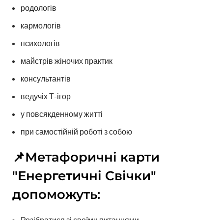
родологів
кармологів
психологів
майстрів жіночих практик
консультантів
ведучіх Т-ігор
у повсякденному житті
при самостійній роботі з собою
📌Метафоричні карти
"Енергетичні Свічки"
допоможуть:
Розібратися зі своїми питаннями