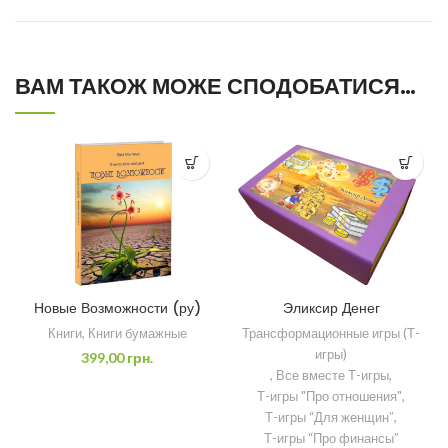
ВАМ ТАКОЖ МОЖЕ СПОДОБАТИСЯ…
Новые Возможности (ру)
Эликсир Денег
Книги
,
Книги бумажные
Трансформационные игры (Т-
игры)
399,00
грн.
,
Все вместе Т-игры
,
Т-игры "Про отношения"
,
Т-игры “Для женщин”
,
Т-игры “Про финансы”