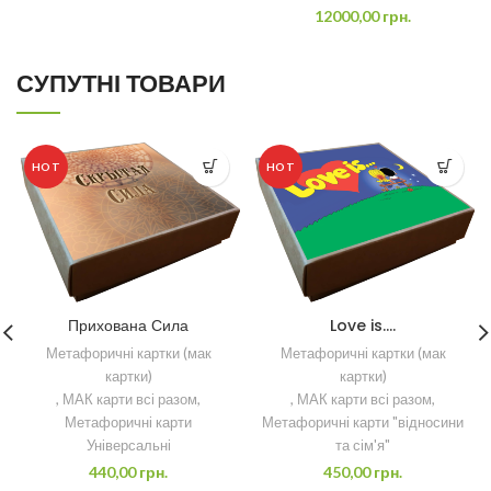
12000,00
грн.
СУПУТНІ ТОВАРИ
HOT
HOT
Прихована Сила
Love is….
Метафоричні картки (мак
Метафоричні картки (мак
картки)
картки)
,
МАК карти всі разом
,
,
МАК карти всі разом
,
Метафоричні карти
Метафоричні карти "відносини
Універсальні
та сім'я"
440,00
грн.
450,00
грн.