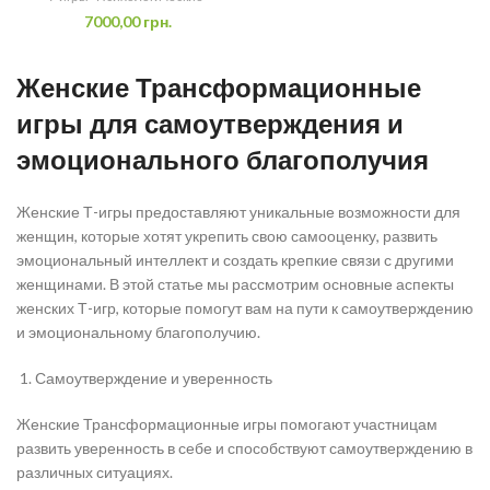
7000,00
грн.
Женские Трансформационные
игры для самоутверждения и
эмоционального благополучия
Женские Т-игры предоставляют уникальные возможности для
женщин, которые хотят укрепить свою самооценку, развить
эмоциональный интеллект и создать крепкие связи с другими
женщинами. В этой статье мы рассмотрим основные аспекты
женских Т-игр, которые помогут вам на пути к самоутверждению
и эмоциональному благополучию.
Самоутверждение и уверенность
Женские Трансформационные игры помогают участницам
развить уверенность в себе и способствуют самоутверждению в
различных ситуациях.