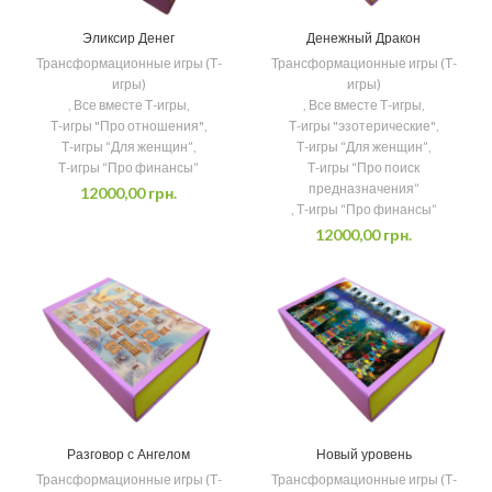
Эликсир Денег
Денежный Дракон
Трансформационные игры (Т-
Трансформационные игры (Т-
игры)
игры)
,
Все вместе Т-игры
,
,
Все вместе Т-игры
,
Т-игры "Про отношения"
,
Т-игры "эзотерические"
,
Т-игры “Для женщин”
,
Т-игры “Для женщин”
,
Т-игры “Про финансы”
Т-игры “Про поиск
предназначения”
12000,00
грн.
,
Т-игры “Про финансы”
12000,00
грн.
Разговор с Ангелом
Новый уровень
Трансформационные игры (Т-
Трансформационные игры (Т-