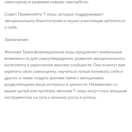
самооценку и развивая навыки самозаботы.
Совет: Применяйте Т-игры, которые поддерживают
эмоциональное благополучие и научат участницам заботиться
о себе.
Заключение:
Женские Трансформационные игры предлагают уникальные
возможности для самоутверждения, развития эмоционального
интеллекта и укрепления женских сообществ. Они помогут вам
укрепить свою самооценку, научиться лучше понимать себя и
других, а также создать крепкие связи с женщинами,
разделяющими ваши интересы и ценности. Независимо от
ваших целей или проблем, женские Т-игры могут стать мощным
инструментом на пути к личному росту и успеху.