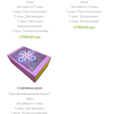
игры)
игры)
,
Все вместе Т-игры
,
,
Все вместе Т-игры
,
Т-игры "Про отношения"
,
Т-игры "Про отношения"
,
Т-игры “Для женщин”
,
Т-игры “Для женщин”
,
Т-игры “Про поиск
Т-игры “Коучинговые”
предназначения”
17000,00
грн.
,
Т-игры “Психологические”
17000,00
грн.
Сокровища души
Трансформационные игры (Т-
игры)
,
Все вместе Т-игры
,
Т-игры “Для женщин”
,
Т-игры “Психологические”