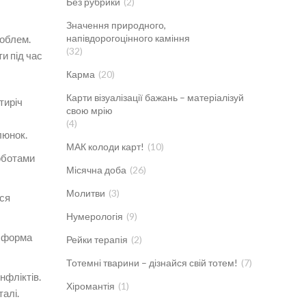
Без рубрики
(2)
Значення природного,
напівдорогоцінного каміння
роблем.
(32)
и під час
Карма
(20)
Карти візуалізації бажань – матеріалізуй
тиріч
свою мрію
(4)
люнок.
МАК колоди карт!
(10)
роботами
Місячна доба
(26)
Молитви
(3)
еся
Нумерологія
(9)
а форма
Рейки терапія
(2)
Тотемні тварини – дізнайся свій тотем!
(7)
нфліктів.
Хіромантія
(1)
талі.