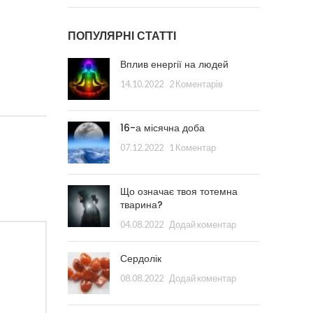
ПОПУЛЯРНІ СТАТТІ
Вплив енергії на людей
14.10.2022
2 Коментарів
16-а місячна доба
07.12.2022
1 Коментар
Що означає твоя тотемна
тварина?
04.08.2022
Додай коментар
Сердолік
08.08.2022
Додай коментар