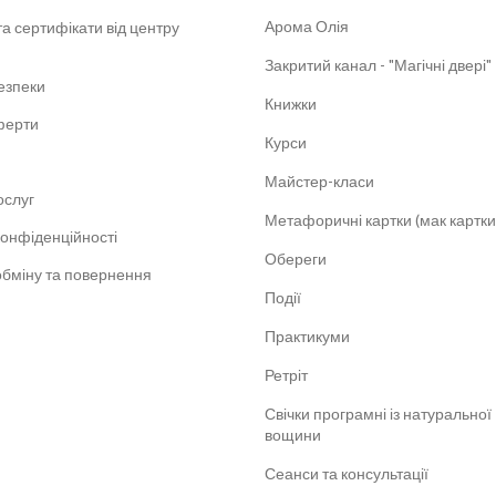
Арома Олія
а сертифікати від центру
Закритий канал - "Магічні двері"
безпеки
Книжки
ферти
Курси
Майстер-класи
ослуг
Метафоричні картки (мак картки
конфіденційності
Обереги
обміну та повернення
Події
Практикуми
Ретріт
Свічки програмні із натуральної
вощини
Сеанси та консультації