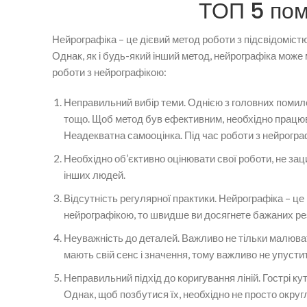
ТОП 5 пом
Нейрографіка – це дієвий метод роботи з підсвідомістю
Однак, як і будь-який інший метод, нейрографіка може 
роботи з нейрографікою:
Неправильний вибір теми. Однією з головних помилок
тощо. Щоб метод був ефективним, необхідно працюва
Неадекватна самооцінка. Під час роботи з нейрогра
Необхідно об’єктивно оцінювати свої роботи, не зац
інших людей.
Відсутність регулярної практики. Нейрографіка – це
нейрографікою, то швидше ви досягнете бажаних ре
Неуважність до деталей. Важливо не тільки малювати
мають свій сенс і значення, тому важливо не упусти
Неправильний підхід до коригування ліній. Гострі ку
Однак, щоб позбутися їх, необхідно не просто округл