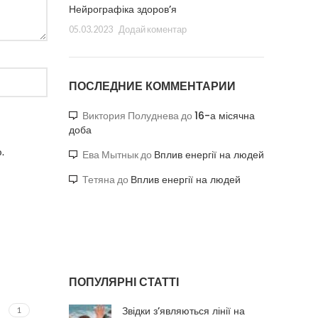
Нейрографіка здоров’я
05.03.2023
Додай коментар
ПОСЛЕДНИЕ КОММЕНТАРИИ
16-а місячна
Виктория Полуднева
до
доба
.
Вплив енергії на людей
Ева Мытнык
до
Вплив енергії на людей
Тетяна
до
ПОПУЛЯРНІ СТАТТІ
Звідки з’являються лінії на
1