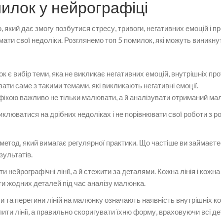
илок у нейрографіці
, який дає змогу позбутися стресу, тривоги, негативних емоцій і п
мати свої недоліки. Розглянемо топ 5 помилок, які можуть виникнут
 є вибір теми, яка не викликає негативних емоцій, внутрішніх про
ти саме з такими темами, які викликають негативні емоції.
фікою важливо не тільки малювати, а й аналізувати отриманий ма
иклюватися на дрібних недоліках і не порівнювати свої роботи з 
 метод, який вимагає регулярної практики. Що частіше ви займаєт
зультатів.
 нейрографічні лінії, а й стежити за деталями. Кожна лінія і кожн
ти жодних деталей під час аналізу малюнка.
ти та перетини ліній на малюнку означають наявність внутрішніх ко
ити лінії, а правильно скоригувати їхню форму, враховуючи всі де