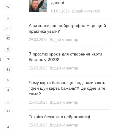
долоні
26
01.03.2026
Додай коментар
1
А ви знали, що нейрографіка – це ще й
123
практика уваги?
42
29.03.2023
Додай коментар
6
7 простих кроків для створення карти
)
70
бажань у 2023!
25.03.2023
Додай коментар
41
6
Чому карти бажань ще іноді називають
“фен шуй карта бажань”? Це одне й те
4
саме?
1
25.03.2023
Додай коментар
31
Техніка безпеки в нейрографіці
25.03.2023
Додай коментар
4