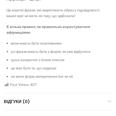
Це короткі фрази, які закріплюють образ у підсвідомості
вашої мрії чи мети, як таку, що здійснила!⠀⠀
Є кілька правил, як правильно користуватися
афірмаціями:
⠀
вони мають бути позитивними⠀
усі фрази мають бути у формі, як уже відбулися⠀
щось конкретне з чітким описом⠀
це має бути те, що надихає⠀
не мати форм заперечення (не чи ні)
Post Views:
407
ВІДГУКИ (0)