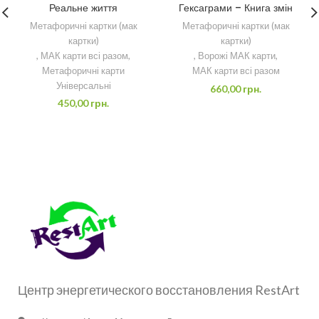
Реальне життя
Гексаграми – Книга змін
Метафоричні картки (мак
Метафоричні картки (мак
картки)
картки)
,
МАК карти всі разом
,
,
Ворожі МАК карти
,
Метафоричні карти
МАК карти всі разом
Універсальні
660,00
грн.
450,00
грн.
Центр энергетического восстановления RestArt