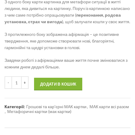
З одного боку карти картинка для метафори ситуації в житті
людини, яка дивиться на картинку. Поруч із картинкою написано
з чим саме потрібно опрацьовувати (
переконання, родова
установка, страх чи вигода
), щоб залучати кошти у своє життя.
З протилежного боку зображена афірмація – це позитивне
твердження, яке допоможе створювати нові, благоріятні,
гармонійні та щедрі установки в голові.
Завдяки роботі з афірмаціями ваше життя почне змінюватися з
кожним днем ​​дедалі більше.
ДОДАТИ В КОШИК
Категорії:
Грошові та кар'єрні МАК картки
,
МАК карти всі разом
,
Метафоричні картки (мак картки)