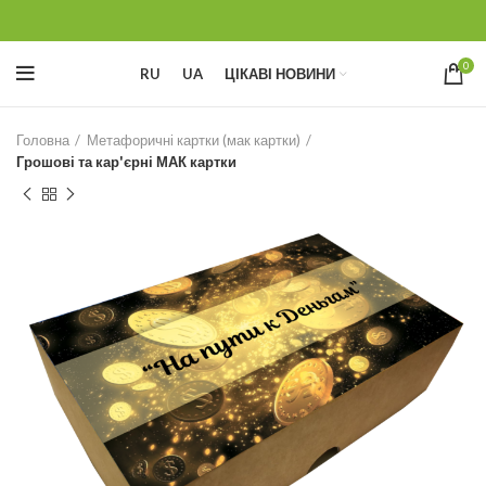
0
RU
UA
ЦІКАВІ НОВИНИ
Головна
Метафоричні картки (мак картки)
Грошові та кар'єрні МАК картки