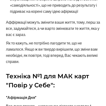
«самодіяльності», що не приводить до результату і
підриває на корені саму ідею афірмації
Аффірмації можуть змінити ваше життя, тому, перш за
все, задумайтеся, а чи варто змінювати те життя, яка у
вас є зараз.
Як то кажуть, не потрібно лагодити те, що не
ламалося. Якщо ж ви твердо вирішили, що зміни вам
необхідні, як повітря, тоді вперед. Вас чекають великі
справи.
Техніка №1 для МАК карт
"Повір у Себе":
“Афірмація Дня”
Все дуже просто – щоранку ви дістаєте з колоди 1