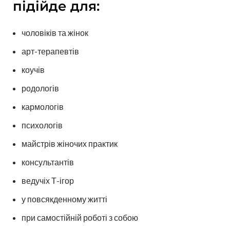
підійде для:
чоловіків та жінок
арт-терапевтів
коучів
родологів
кармологів
психологів
майстрів жіночих практик
консультантів
ведучіх Т-ігор
у повсякденному житті
при самостійній роботі з собою