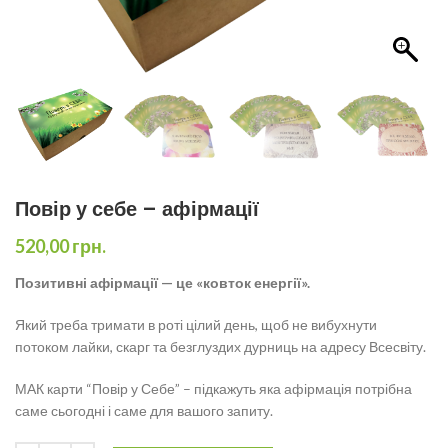
Повір у себе – афірмації
520,00
грн.
Позитивні афірмації — це «ковток енергії».
Який треба тримати в роті цілий день, щоб не вибухнути
потоком лайки, скарг та безглуздих дурниць на адресу Всесвіту.
МАК карти “Повір у Себе” – підкажуть яка афірмація потрібна
саме сьогодні і саме для вашого запиту.