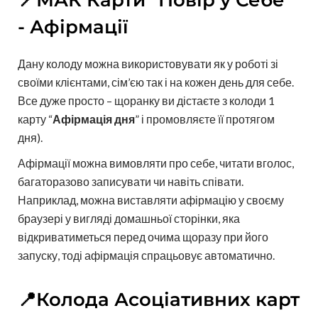
📍МАК Карти "Повір у Себе"
- Афірмації
Дану колоду можна використовувати як у роботі зі
своїми клієнтами, сім’єю так і на кожен день для себе.
Все дуже просто – щоранку ви дістаєте з колоди 1
карту “
Афірмація дня
” і промовляєте її протягом
дня).
Афірмації можна вимовляти про себе, читати вголос,
багаторазово записувати чи навіть співати.
Наприклад, можна виставляти афірмацію у своєму
браузері у вигляді домашньої сторінки, яка
відкриватиметься перед очима щоразу при його
запуску, тоді афірмація спрацьовує автоматично.
📍Колода Асоціативних карт