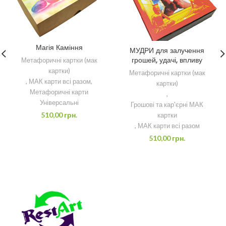
Магія Каміння
МУДРИ для залучення
грошей, удачі, впливу
Метафоричні картки (мак
картки)
Метафоричні картки (мак
,
МАК карти всі разом
,
картки)
Метафоричні карти
,
Універсальні
Грошові та кар'єрні МАК
510,00
грн.
картки
,
МАК карти всі разом
510,00
грн.