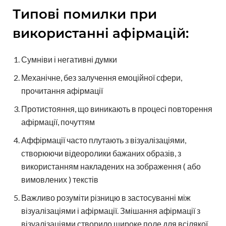
Типові помилки при
використанні афірмацій:
Сумніви і негативні думки
Механічне, без залучення емоційної сфери,
прочитання афірмації
Протистояння, що виникають в процесі повторення
афірмації, почуттям
Аффірмації часто плутають з візуалізаціями,
створюючи відеоролики бажаних образів, з
використанням накладених на зображення ( або
вимовлених ) текстів
Важливо розуміти різницю в застосуванні між
візуалізаціями і афірмації. Змішання афірмації з
візуалізаціями створило широке поле для всілякої