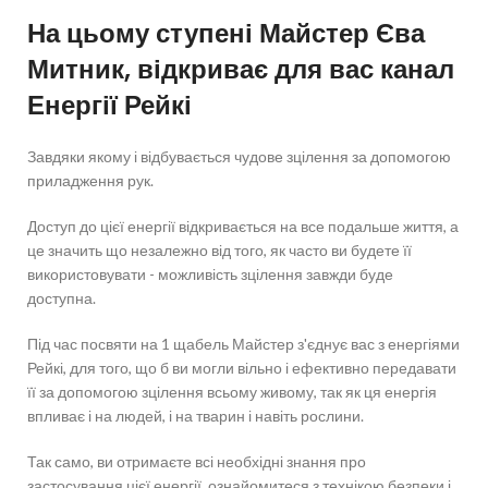
На цьому ступені Майстер Єва
Митник, відкриває для вас канал
Енергії Рейкі
Завдяки якому і відбувається чудове зцілення за допомогою
приладження рук.
Доступ до цієї енергії відкривається на все подальше життя, а
це значить що незалежно від того, як часто ви будете її
використовувати - можливість зцілення завжди буде
доступна.
Під час посвяти на 1 щабель Майстер з'єднує вас з енергіями
Рейкі, для того, що б ви могли вільно і ефективно передавати
її за допомогою зцілення всьому живому, так як ця енергія
впливає і на людей, і на тварин і навіть рослини.
Так само, ви отримаєте всі необхідні знання про
застосування цієї енергії, ознайомитеся з технікою безпеки і