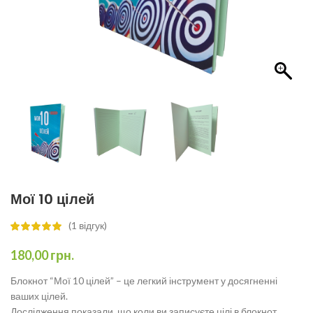
Мої 10 цілей
(
1
відгук)
180,00
грн.
Блокнот “Мої 10 цілей” – це легкий інструмент у досягненні
ваших цілей.
Дослідження показали, що коли ви записуєте цілі в блокнот