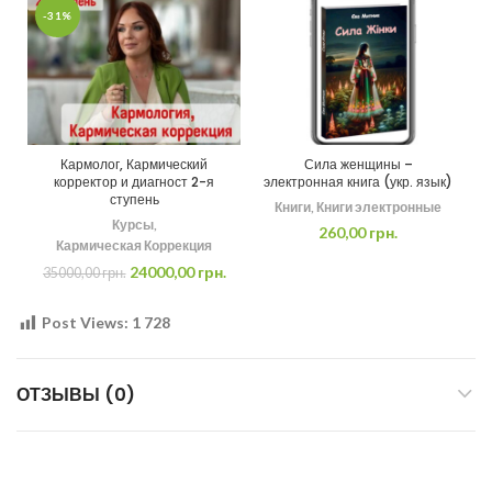
-31%
Кармолог, Кармический
Сила женщины –
корректор и диагност 2-я
электронная книга (укр. язык)
ступень
Книги
,
Книги электронные
Курсы
,
260,00
грн.
Кармическая Коррекция
24000,00
грн.
35000,00
грн.
Post Views:
1 728
ОТЗЫВЫ (0)