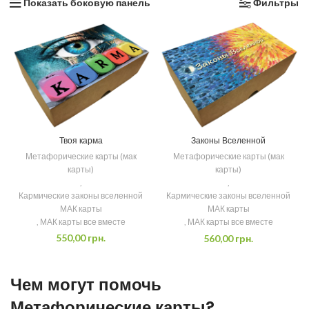
Показать боковую панель
Фильтры
Твоя карма
Законы Вселенной
Метафорические карты (мак
Метафорические карты (мак
карты)
карты)
,
,
Кармические законы вселенной
Кармические законы вселенной
МАК карты
МАК карты
,
МАК карты все вместе
,
МАК карты все вместе
550,00
грн.
560,00
грн.
Чем могут помочь
Метафорические карты?