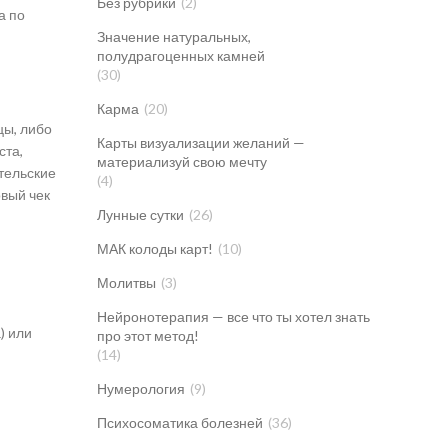
Без рубрики
(2)
а по
Значение натуральных,
полудрагоценных камней
(30)
Карма
(20)
цы, либо
Карты визуализации желаний —
ста,
материализуй свою мечту
ительские
(4)
овый чек
Лунные сутки
(26)
МАК колоды карт!
(10)
Молитвы
(3)
Нейронотерапия — все что ты хотел знать
) или
про этот метод!
(14)
Нумерология
(9)
Психосоматика болезней
(36)