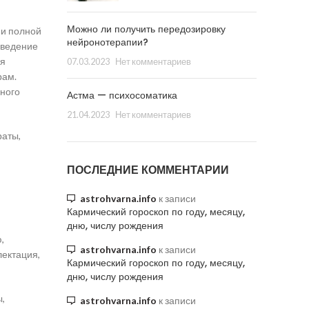
Можно ли получить передозировку
ии полной
нейронотерапии?
оведение
ия
07.03.2023
Нет комментариев
рам.
нного
Астма — психосоматика
21.04.2023
Нет комментариев
раты,
ПОСЛЕДНИЕ КОММЕНТАРИИ
astrohvarna.info
к записи
Кармический гороскоп по году, месяцу,
дню, числу рождения
,
astrohvarna.info
к записи
лектация,
Кармический гороскоп по году, месяцу,
дню, числу рождения
,
astrohvarna.info
к записи