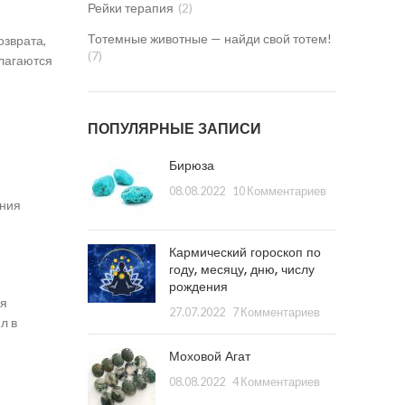
Рейки терапия
(2)
Тотемные животные — найди свой тотем!
озврата,
(7)
злагаются
ПОПУЛЯРНЫЕ ЗАПИСИ
Бирюза
08.08.2022
10 Комментариев
ания
Кармический гороскоп по
году, месяцу, дню, числу
рождения
ся
27.07.2022
7 Комментариев
л в
Моховой Агат
08.08.2022
4 Комментариев