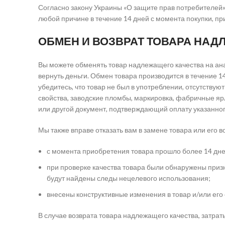
Согласно закону Украины «О защите прав потребителей»
любой причине в течение 14 дней с момента покупки, п
ОБМЕН И ВОЗВРАТ ТОВАРА НАД
Вы можете обменять товар надлежащего качества на ана
вернуть деньги. Обмен товара производится в течение 14
убедитесь, что товар не был в употреблении, отсутствую
свойства, заводские пломбы, маркировка, фабричные ярл
или другой документ, подтверждающий оплату указанног
Мы также вправе отказать вам в замене товара или его во
с момента приобретения товара прошло более 14 дней
при проверке качества товара были обнаружены призн
будут найдены следы нецелевого использования;
внесены конструктивные изменения в товар и/или его
В случае возврата товара надлежащего качества, затрат