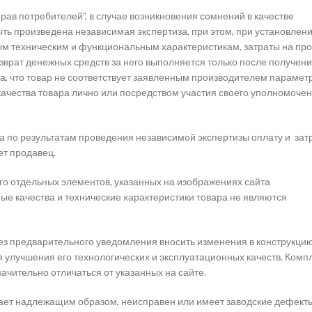
прав потребителей”, в случае возникновения сомнений в качестве
ть произведена независимая экспертиза, при этом, при установлен
ным техническим и функциональным характеристикам, затраты на пр
зврат денежных средств за него выполняется только после получен
ла, что товар не соответствует заявленным производителем парамет
качества товара лично или посредством участия своего уполномоче
 по результатам проведения независимой экспертизы оплату и зат
ет продавец.
го отдельных элементов, указанных на изображениях сайта
ные качества и технические характеристики товара не являются
без предварительного уведомления вносить изменения в конструкцию
я улучшения его технологических и эксплуатационных качеств. Комп
ачительно отличаться от указанных на сайте.
отает надлежащим образом, неисправен или имеет заводские дефекты