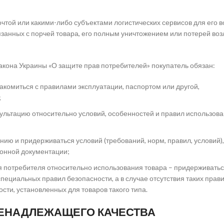
чтой или какими-либо субъектами логистических сервисов для его в
язанных с порчей товара, его полным уничтожением или потерей во
Закона Украины «О защите прав потребителей» покупатель обязан:
акомиться с правилами эксплуатации, паспортом или другой,
;
сультацию относительно условий, особенностей и правил использов
нию и придерживаться условий (требований, норм, правил, условий),
ионной документации;
 потребителя относительно использования товара – придерживать
циальных правил безопасности, а в случае отсутствия таких прави
ти, установленных для товаров такого типа.
НЕНАДЛЕЖАЩЕГО КАЧЕСТВА