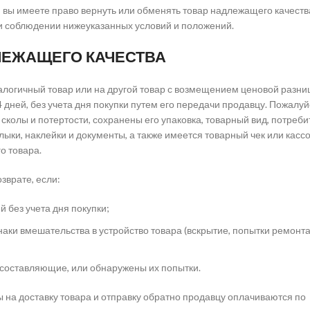
 вы имеете право вернуть или обменять товар надлежащего качеств
ри соблюдении нижеуказанных условий и положений.
ЛЕЖАЩЕГО КАЧЕСТВА
логичный товар или на другой товар с возмещением ценовой разни
 дней, без учета дня покупки путем его передачи продавцу. Пожалуй
т сколы и потертости, сохранены его упаковка, товарный вид, потреб
ыки, наклейки и документы, а также имеется товарный чек или касс
о товара.
зврате, если:
 без учета дня покупки;
аки вмешательства в устройство товара (вскрытие, попытки ремонта
 составляющие, или обнаружены их попытки.
ы на доставку товара и отправку обратно продавцу оплачиваются по