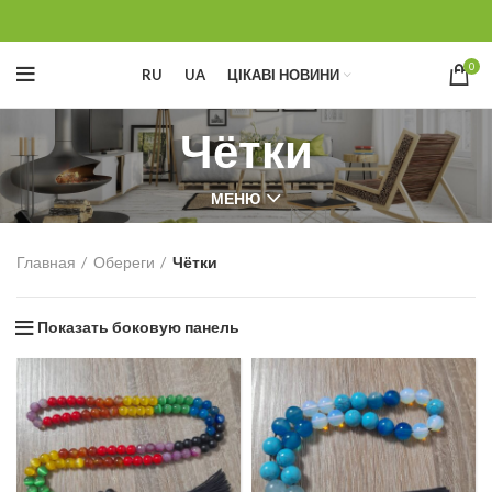
0
RU
UA
ЦІКАВІ НОВИНИ
Чётки
МЕНЮ
Главная
Обереги
Чётки
Показать боковую панель