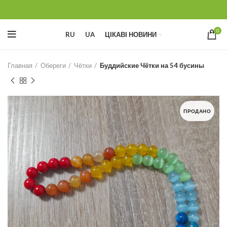
0
RU
UA
ЦІКАВІ НОВИНИ
Главная
Обереги
Чётки
Буддийские Чётки на 54 бусины
ПРОДАНО