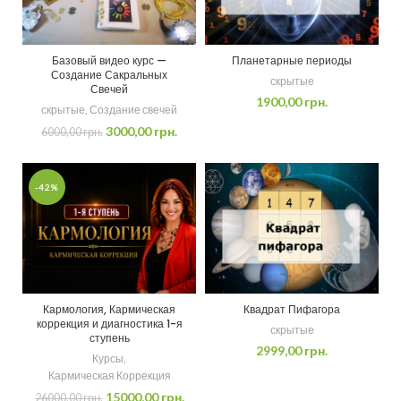
Базовый видео курс —
Планетарные периоды
Создание Сакральных
скрытые
Свечей
1900,00
грн.
скрытые
,
Создание свечей
3000,00
грн.
6000,00
грн.
-42%
Кармология, Кармическая
Квадрат Пифагора
коррекция и диагностика 1-я
скрытые
ступень
2999,00
грн.
Курсы
,
Кармическая Коррекция
15000,00
грн.
26000,00
грн.