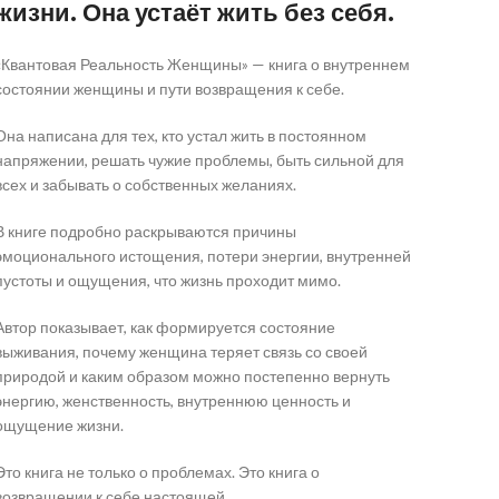
жизни. Она устаёт жить без себя.
«Квантовая Реальность Женщины» — книга о внутреннем
состоянии женщины и пути возвращения к себе.
Она написана для тех, кто устал жить в постоянном
напряжении, решать чужие проблемы, быть сильной для
всех и забывать о собственных желаниях.
В книге подробно раскрываются причины
эмоционального истощения, потери энергии, внутренней
пустоты и ощущения, что жизнь проходит мимо.
Автор показывает, как формируется состояние
выживания, почему женщина теряет связь со своей
природой и каким образом можно постепенно вернуть
энергию, женственность, внутреннюю ценность и
ощущение жизни.
Это книга не только о проблемах. Это книга о
возвращении к себе настоящей.