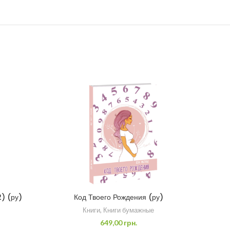
) (ру)
Код Твоего Рождения (ру)
Тет
Книги
,
Книги бумажные
649,00
грн.