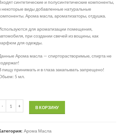
Входят синтетические и полусинтетические компоненты,
в некоторые виды добавленные натуральные
компоненты. Арома масла, ароматизаторы, отдушка.
Используются для ароматизации помещения,
автомобиля, при создании свечей из вощины, как
парфюм для одежды.
Данные Арома масла — спирторастворимые, спирта не
содержат!
В пищу принимать и в глаза закапывать запрещено!
Обьем: 5 мл.
В КОРЗИНУ
Категория:
Арома Масла